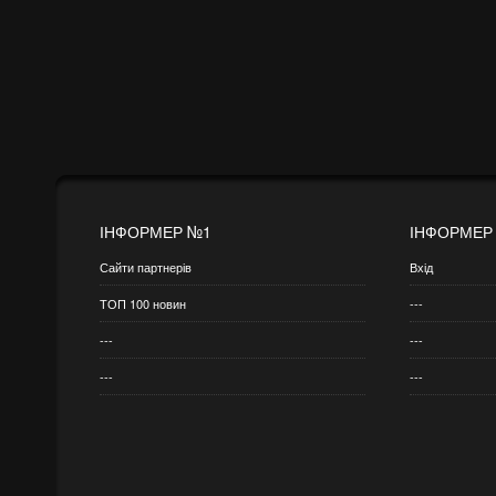
ІНФОРМЕР №1
ІНФОРМЕР
Сайти партнерів
Вхід
ТОП 100 новин
---
---
---
---
---