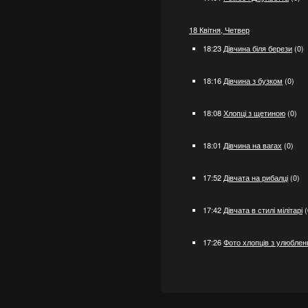
18 Квітня, Четвер
18:23
Дівчина біля берези
(0)
18:16
Дівчина з бузком
(0)
18:08
Хлопці з щетиною
(0)
18:01
Дівчина на вагах
(0)
17:52
Дівчата на рибалці
(0)
17:42
Дівчата в стилі мілітарі
(
17:26
Фото хлопців з улюбле