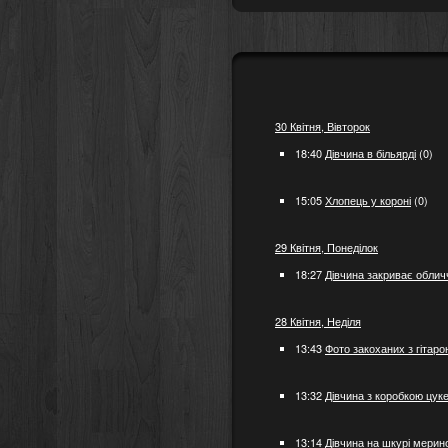
30 Квітня, Вівторок
18:40
Дівчина в більярді
(0)
15:05
Хлопець у короні
(0)
29 Квітня, Понеділок
18:27
Дівчина закриває обли
28 Квітня, Неділя
13:43
Фото закоханих з гітаро
13:32
Дівчина з коробкою цук
13:14
Дівчина на шкурі мерин