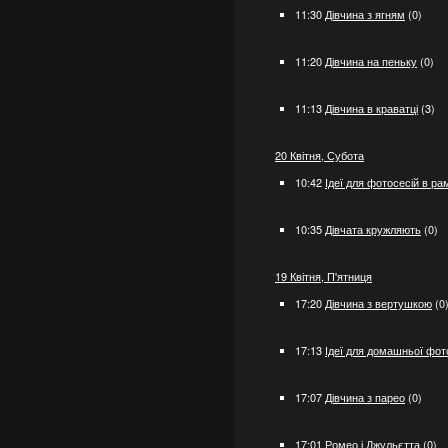
11:30
Дівчина з ягням
(0)
11:20
Дівчина на пеньку
(0)
11:13
Дівчина в краватці
(3)
20 Квітня, Субота
10:42
Ідеї ​​для фотосесій в р
10:35
Дівчата кружляють
(0)
19 Квітня, П'ятниця
17:20
Дівчина з вертушкою
(0
17:13
Ідеї ​​для домашньої фот
17:07
Дівчина з парео
(0)
17:01
Ромео і Джульєтта
(0)