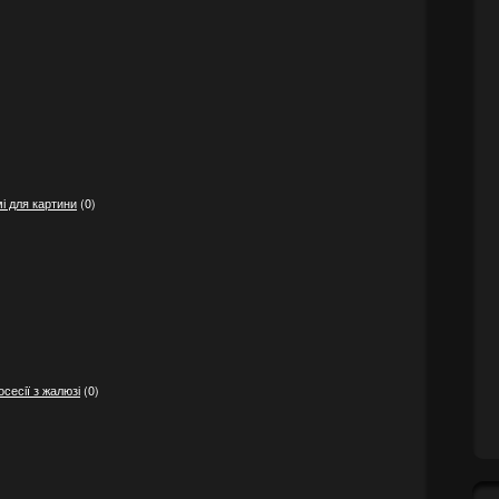
амі для картини
(0)
)
осесії з жалюзі
(0)