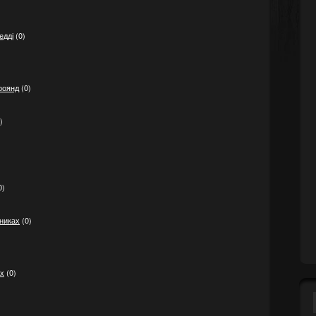
едді
(0)
роянд
(0)
)
0)
шниках
(0)
ах
(0)