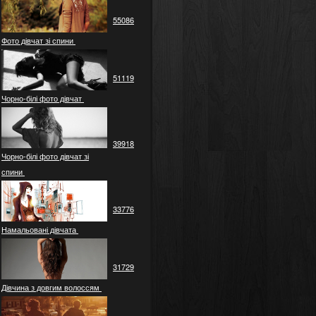
55086
Фото дівчат зі спини
51119
Чорно-білі фото дівчат
39918
Чорно-білі фото дівчат зі
спини
33776
Намальовані дівчата
31729
Дівчина з довгим волоссям