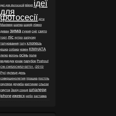
ідеї
вікно
ідеї для фотосесій
для
фотосесії
діти
ліжко
Манікюр
шапка
шарф
зима
сукня
сніг
свято
диван
ліс
торт
хутро
загрузку
хлопець
татуювання
тату
КІМНАТА
кішка
собака
човен
осінь
поле
легко
вогонь
юнак
парубок
ведмедик
Poshout
(2010/
CW-CW520CW521SET01.
Рус)
вулиця
день
совершенолетия
іграшка
постіль
окуляри
дружба
картинки
сльози
шпалери
смуток
Захід сонця
iphone
ижевск
небо
заставка