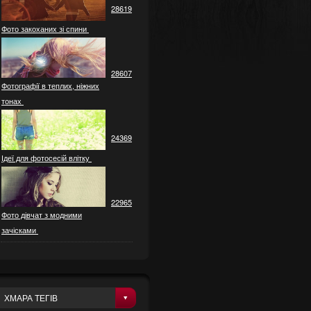
28619
Фото закоханих зі спини
28607
Фотографії в теплих, ніжних
тонах
24369
Ідеї ​​для фотосесій влітку
22965
Фото дівчат з модними
зачісками
ХМАРА ТЕГІВ