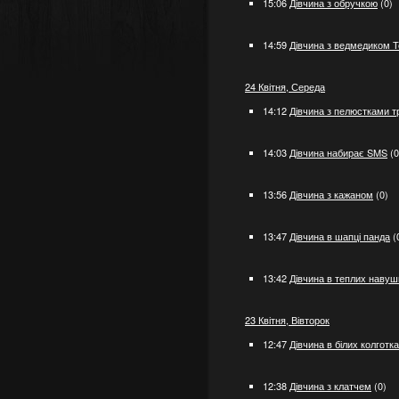
15:06
Дівчина з обручкою
(0)
14:59
Дівчина з ведмедиком Т
24 Квітня, Середа
14:12
Дівчина з пелюстками т
14:03
Дівчина набирає SMS
(0
13:56
Дівчина з кажаном
(0)
13:47
Дівчина в шапці панда
(
13:42
Дівчина в теплих наву
23 Квітня, Вівторок
12:47
Дівчина в білих колготк
12:38
Дівчина з клатчем
(0)