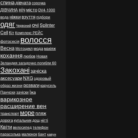
спина
дівчата
сорочка
ніч
місто
ДІВЧИНА
DV4-1000
ніжки
взуття
вода
підбори
одяг
очі
Splinter
Червоний
Cell
Кіт
Комплекс РЕЙС
волосся
фотосесія
Весна
мода
Мотоцикл
макіяж
кохання
любов
Новая
Зеландия загадочно погибли 60
Закохані
зачіска
аксесуари
NXG
здоровый
розваги
образ жизни
карусель
Їжа
Панчохи
зачіски
варикозное
расширение вен
море
пляж
транспорт
дорога
нігті
купальник
дощ
Квіти
велосипед
телефон
парасолька
малюнок
бант
кавун