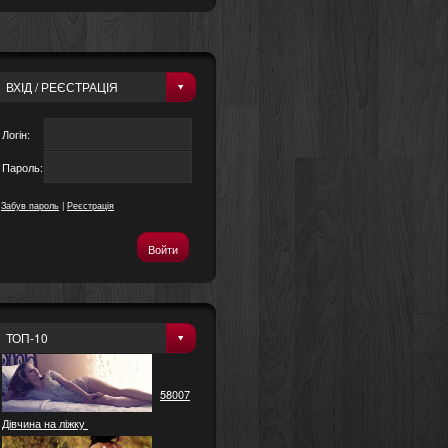
ВХІД / РЕЄСТРАЦІЯ
Логін:
Пароль:
Забув пароль
|
Реєстрація
ТОП-10
58007
Дівчина на ліжку