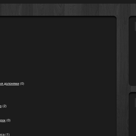
ччя долонями
(0)
ю
(2)
ерок
(0)
оса
(1)