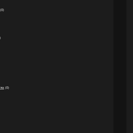
(0)
)
тях
(0)