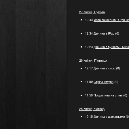
27 Квітня, Субота
12:43
Фото закоханих з кульк
12:34
Дівчина з IPad
(0)
12:23
Дівчина з вушками Мікк
26 Квітня, П'ятниця
12:17
Дівчина з хаскі
(0)
11:59
Стріла Амура
(0)
11:50
Подряпини на спині
(0)
25 Квітня, Четвер
15:15
Дівчина з діамантами
(0