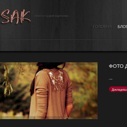
просто чудові картинки...
ГОЛОВНА
БЛО
ФОТО Д
_
_
Докладніш