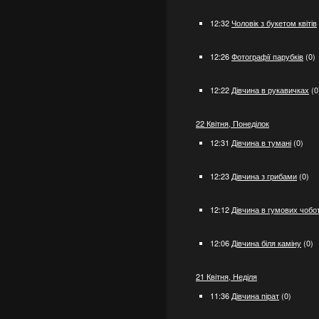
12:32
Чоловік з букетом квітів
12:26
Фотографії парубків
(0)
12:22
Дівчина в рукавичках
(0
22 Квітня, Понеділок
12:31
Дівчина в тумані
(0)
12:23
Дівчина з грибами
(0)
12:12
Дівчина в гумових чобо
12:06
Дівчина біля каміну
(0)
21 Квітня, Неділя
11:36
Дівчина пірат
(0)