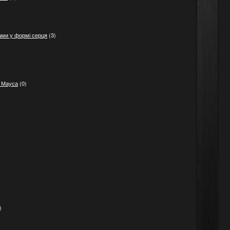
ами у формі серця
(3)
і Мауса
(0)
)