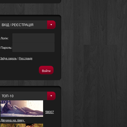
ВХІД / РЕЄСТРАЦІЯ
Логін:
Пароль:
Забув пароль
|
Реєстрація
ТОП-10
58007
Дівчина на ліжку