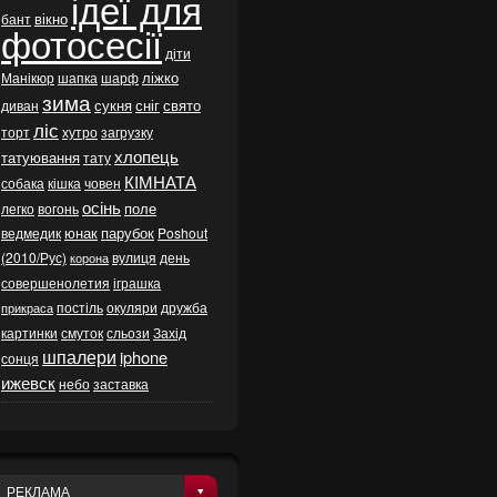
ідеї для
вікно
бант
фотосесії
діти
ліжко
Манікюр
шапка
шарф
зима
сукня
сніг
свято
диван
ліс
торт
хутро
загрузку
хлопець
татуювання
тату
КІМНАТА
собака
кішка
човен
осінь
поле
легко
вогонь
юнак
парубок
ведмедик
Poshout
(2010/Рус)
вулиця
день
корона
совершенолетия
іграшка
постіль
окуляри
дружба
прикраса
картинки
смуток
сльози
Захід
шпалери
iphone
сонця
ижевск
небо
заставка
РЕКЛАМА