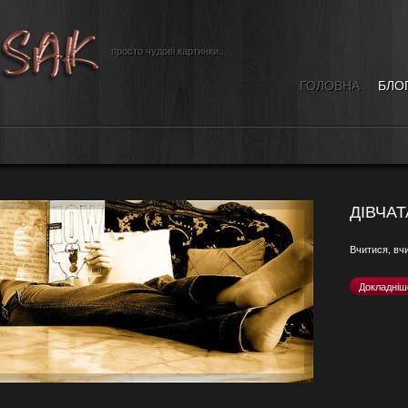
просто чудові картинки...
ГОЛОВНА
БЛО
ДІВЧА
Вчитися, вчи
Докладніш