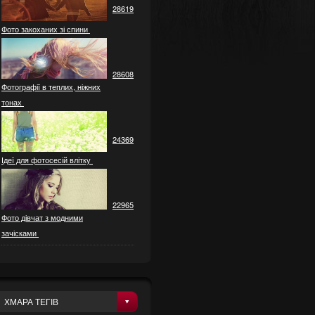
28619
Фото закоханих зі спини
28608
Фотографії в теплих, ніжних
тонах
24369
Ідеї ​​для фотосесій влітку
22965
Фото дівчат з модними
зачісками
ХМАРА ТЕГІВ