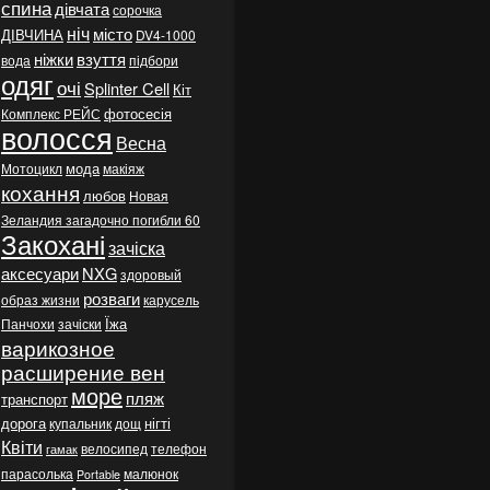
спина
дівчата
сорочка
ніч
місто
ДІВЧИНА
DV4-1000
ніжки
взуття
вода
підбори
одяг
очі
Splinter Cell
Кіт
фотосесія
Комплекс РЕЙС
волосся
Весна
мода
Мотоцикл
макіяж
кохання
любов
Новая
Зеландия загадочно погибли 60
Закохані
зачіска
аксесуари
NXG
здоровый
розваги
образ жизни
карусель
Їжа
Панчохи
зачіски
варикозное
расширение вен
море
пляж
транспорт
дорога
нігті
купальник
дощ
Квіти
велосипед
телефон
гамак
парасолька
малюнок
Portable