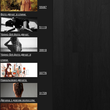
55087
Фото дівчат зі спини
51119
Чорно-білі фото дівчат
39918
Чорно-білі фото дівчат зі
спини
33776
Намальовані дівчата
31729
Дівчина з довгим волоссям