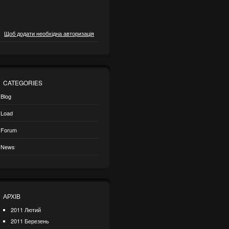
Щоб додати необхідна авторизація
CATEGORIES
Blog
Load
Forum
News
АРХІВ
2011 Лютий
2011 Березень