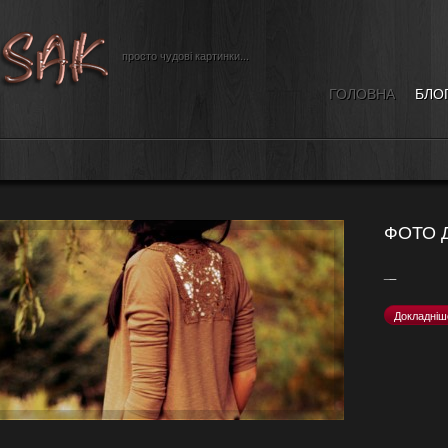
просто чудові картинки...
ГОЛОВНА
БЛО
ФОТО Д
_
_
Докладніш