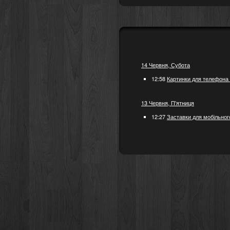
14 Червня, Субота
12:58
Картинки для телефона 
13 Червня, П'ятниця
12:27
Заставки для мобільног