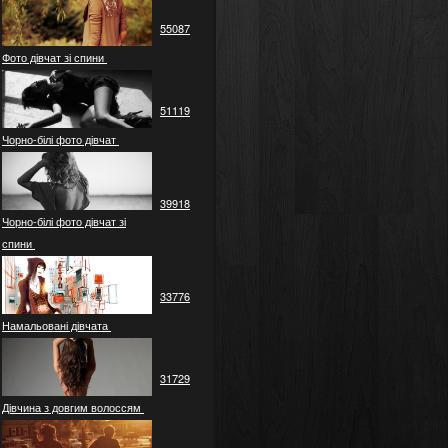
55087
Фото дівчат зі спини
51119
Чорно-білі фото дівчат
39918
Чорно-білі фото дівчат зі
спини
33776
Намальовані дівчата
31729
Дівчина з довгим волоссям