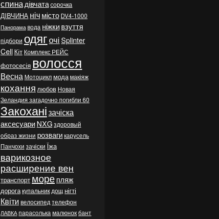
спина
дівчата
сорочка
ніч
місто
ДІВЧИНА
DV4-1000
ніжки
взуття
вода
Панорама
одяг
очі
Splinter
підбори
Cell
Кіт
Комплекс РЕЙС
волосся
фотосесія
Весна
мода
Мотоцикл
макіяж
кохання
любов
Новая
Зеландия загадочно погибли 60
Закохані
зачіска
аксесуари
NXG
здоровый
розваги
образ жизни
карусель
Їжа
Панчохи
зачіски
варикозное
расширение вен
море
пляж
транспорт
дорога
нігті
купальник
дощ
Квіти
велосипед
телефон
парасолька
малюнок
бант
ЛАВКА