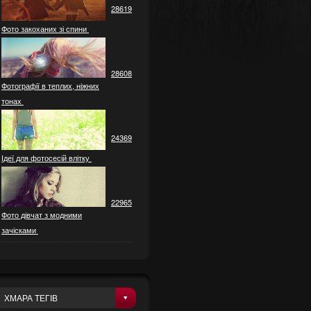
28619
Фото закоханих зі спини
28608
Фотографії в теплих, ніжних
тонах
24369
Ідеї ​​для фотосесій влітку
22965
Фото дівчат з модними
зачісками
ХМАРА ТЕГІВ