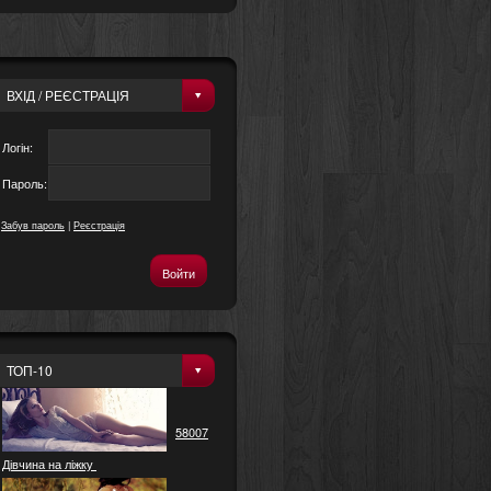
ВХІД / РЕЄСТРАЦІЯ
Логін:
Пароль:
Забув пароль
|
Реєстрація
ТОП-10
58007
Дівчина на ліжку