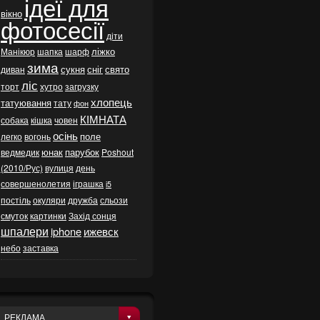
ідеї для
вікно
фотосесії
діти
ліжко
Манікюр
шапка
шарф
зима
сукня
сніг
свято
диван
ліс
торт
хутро
загрузку
хлопець
татуювання
тату
фон
КІМНАТА
собака
кішка
човен
осінь
поле
легко
вогонь
юнак
парубок
ведмедик
Poshout
(2010/Рус)
вулиця
день
совершенолетия
іграшка
i5
постіль
окуляри
дружба
сльози
смуток
картинки
Захід сонця
шпалери
iphone
ижевск
небо
заставка
РЕКЛАМА