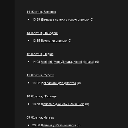
14 Жовтня, Вівторок
13:39
Дівчата в сукнях з голою спиною
(0)
13 Жовтня, Понеділок
13:35
Брюнетки спиною
(0)
12 Жовтня, Неділя
14:08
Mori girl (Морі Дівчата, лісові дівчата)
(0)
11 Жовтня, Субота
14:02
Ідеї ​​зачісок для дівчаток
(0)
10 Жовтня, П'ятниця
13:58
Дівчата в джинсах Calvin Klein
(0)
09 Жовтня, Четвер
23:36
Дівчина у в'язаній шапці
(0)