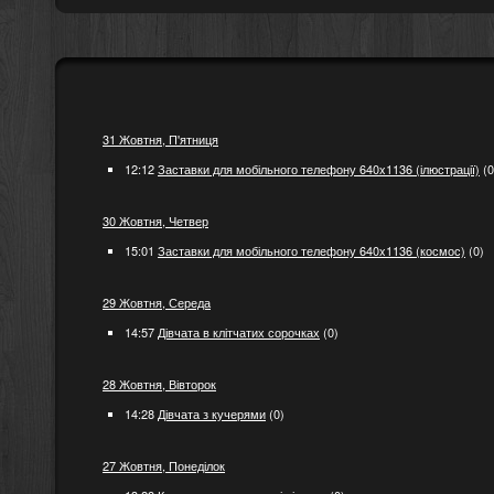
31 Жовтня, П'ятниця
12:12
Заставки для мобільного телефону 640x1136 (ілюстрації)
(0
30 Жовтня, Четвер
15:01
Заставки для мобільного телефону 640x1136 (космос)
(0)
29 Жовтня, Середа
14:57
Дівчата в клітчатих сорочках
(0)
28 Жовтня, Вівторок
14:28
Дівчата з кучерями
(0)
27 Жовтня, Понеділок