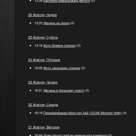
13:28
Картинки намальовані дівчата
(0)
26 Жовтня, Неділя
13:20
Дівчина на пілоні
(0)
25 Жовтня, Субота
13:16
Фото білявок спиною
(0)
24 Жовтня, П'ятниця
16:26
Фото закоханих спиною
(0)
23 Жовтня, Четвер
16:21
Дівчина в бальному платті
(0)
22 Жовтня, Середа
16:18
Перефарбовані Монстер Хай (ООАК Monster High)
(0)
21 Жовтня, Вівторок
16:44
Дуже багато ідей як прикрасити конверти
(0)