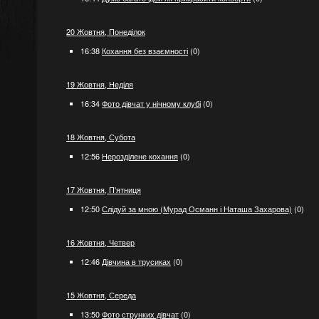
20 Жовтня, Понеділок
16:38
Кохання без взаємності
(0)
19 Жовтня, Неділя
16:34
Фото дівчат у нічному клубі
(0)
18 Жовтня, Субота
12:56
Нерозділене кохання
(0)
17 Жовтня, П'ятниця
12:50
Слідуй за мною (Мурад Османн і Наташа Захарова)
(0)
16 Жовтня, Четвер
12:46
Дівчина в трусиках
(0)
15 Жовтня, Середа
13:50
Фото струнких дівчат
(0)