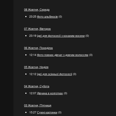
08 Жовтня, Середа
23:25
Фото альбіносів
(0)
07 Жовтня, Вівторок
23:19
Ідеї ​​для фотосесії з коханим восени
(0)
06 Жовтня, Понеділок
12:14
Фото повних дівчат з довгим волоссям
(0)
05 Жовтня, Неділя
12:12
Ідеї ​​для осінньої фотосесії
(0)
04 Жовтня, Субота
12:07
Дівчина в колготках
(0)
03 Жовтня, П'ятниця
15:27
Сумні картинки
(0)