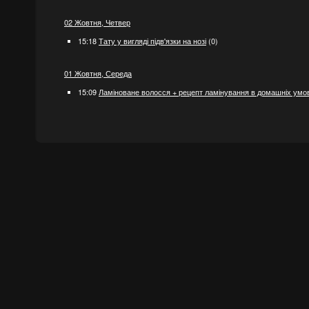
02 Жовтня, Четвер
15:18
Тату у вигляді підв'язки на нозі
(0)
01 Жовтня, Середа
15:09
Ламіноване волосся + рецепт ламінування в домашніх умо