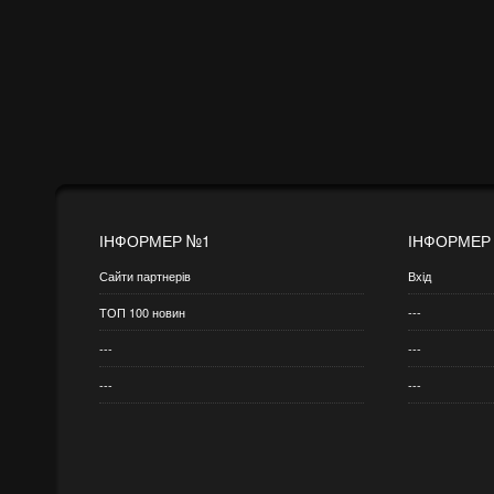
ІНФОРМЕР №1
ІНФОРМЕР
Сайти партнерів
Вхід
ТОП 100 новин
---
---
---
---
---