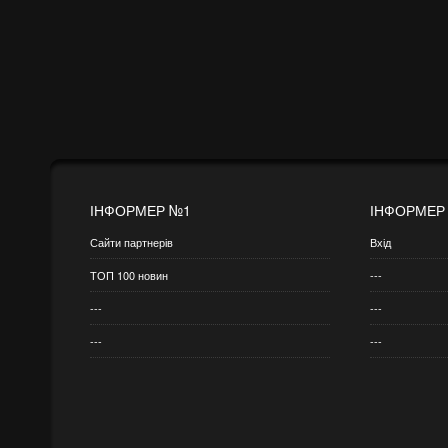
ІНФОРМЕР №1
ІНФОРМЕР
Сайти партнерів
Вхід
ТОП 100 новин
---
---
---
---
---