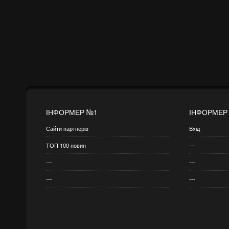
ІНФОРМЕР №1
ІНФОРМЕР
Сайти партнерів
Вхід
ТОП 100 новин
---
---
---
---
---