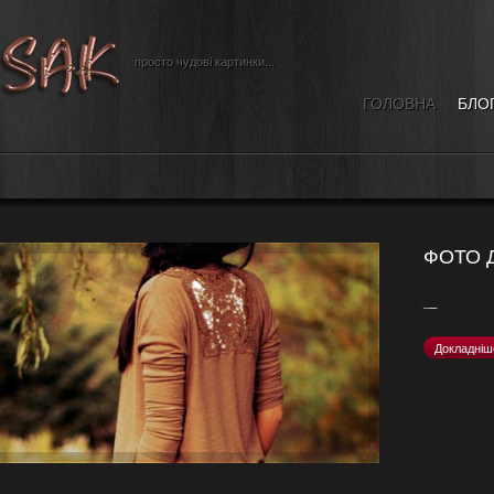
просто чудові картинки...
ГОЛОВНА
БЛО
ФОТО Д
_
_
Докладніш