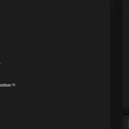
)
 мейком
(0)