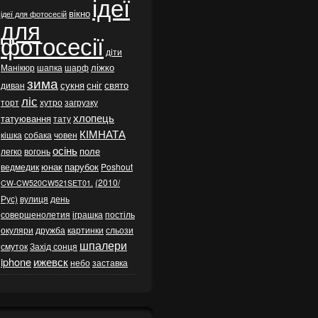
ідеї
вікно
ідеї для фотосесій
для
фотосесії
діти
ліжко
Манікюр
шапка
шарф
зима
сукня
сніг
свято
диван
ліс
торт
хутро
загрузку
хлопець
татуювання
тату
КІМНАТА
кішка
собака
човен
осінь
поле
легко
вогонь
юнак
парубок
ведмедик
Poshout
(2010/
CW-CW520CW521SET01.
Рус)
вулиця
день
совершенолетия
іграшка
постіль
окуляри
дружба
картинки
сльози
шпалери
смуток
Захід сонця
iphone
ижевск
небо
заставка