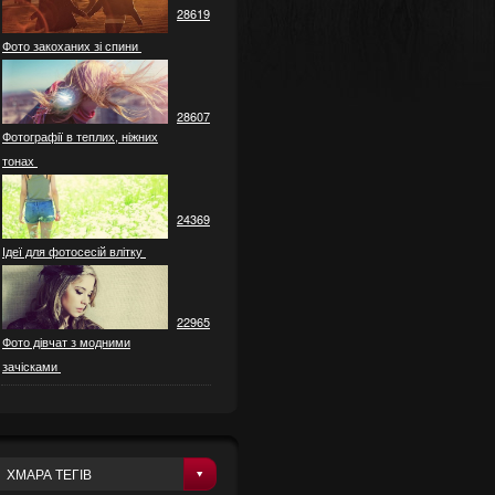
28619
Фото закоханих зі спини
28607
Фотографії в теплих, ніжних
тонах
24369
Ідеї ​​для фотосесій влітку
22965
Фото дівчат з модними
зачісками
ХМАРА ТЕГІВ