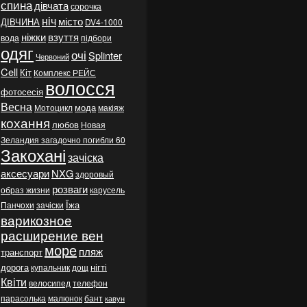
спина
дівчата
сорочка
ніч
місто
ДІВЧИНА
DV4-1000
ніжки
взуття
вода
підбори
одяг
очі
Splinter
Червоний
Cell
Кіт
Комплекс РЕЙС
волосся
фотосесія
Весна
мода
Мотоцикл
макіяж
кохання
любов
Новая
Зеландия загадочно погибли 60
Закохані
зачіска
аксесуари
NXG
здоровый
розваги
образ жизни
карусель
Їжа
Панчохи
зачіски
варикозное
расширение вен
море
пляж
транспорт
дорога
нігті
купальник
дощ
Квіти
велосипед
телефон
парасолька
малюнок
бант
кавун