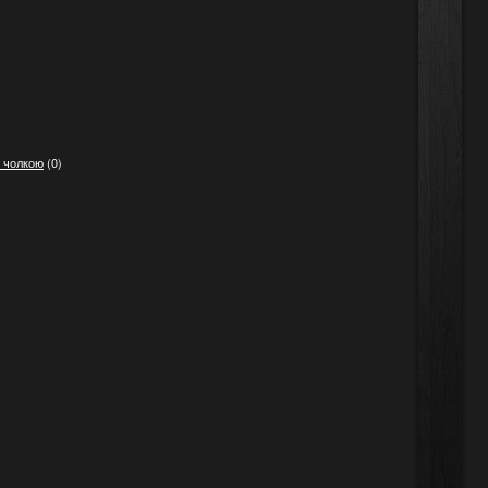
ю чолкою
(0)