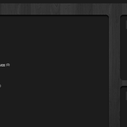
рцем
(0)
)