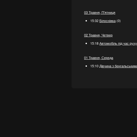
03 Травня, П'ятниця
15:32
Білосніжка
(0)
02 Травня, Четвер
15:18
Автомобіль під час руху
01 Травня, Середа
15:10
Дівчина з бенгальським