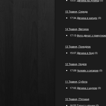
15:57
Дівчина на зупинці
(0)
15 Травня, Середа
17:34
Дівчина в капцях
(0)
14 Травня, Вівторок
17:13
Фото дівчат з трикутно
13 Травня, Понеділок
15:07
Дівчина в боді
(0)
12 Травня, Неділя
17:09
Чоловік з сигарою
(0)
11 Травня, Субота
17:02
Дівчина з щуром
(0)
10 Травня, П'ятниця
16:53
Татусі з дітьми
(0)