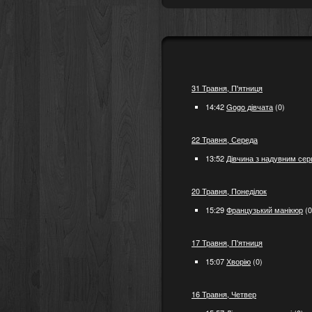
31 Травня, П'ятниця
14:42
Gogo дівчата
(0)
22 Травня, Середа
13:52
Дівчина з надувним се
20 Травня, Понеділок
15:29
Французький манікюр
(0
17 Травня, П'ятниця
15:07
Хворію
(0)
16 Травня, Четвер