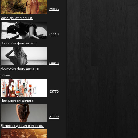
55086
Фото дівчат зі спини
51119
Чорно-білі фото дівчат
39918
Чорно-білі фото дівчат зі
спини
33776
Намальовані дівчата
31729
Дівчина з довгим волоссям