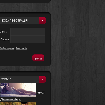
ВХІД / РЕЄСТРАЦІЯ
Логін:
Пароль:
Забув пароль
|
Реєстрація
ТОП-10
58007
Дівчина на ліжку