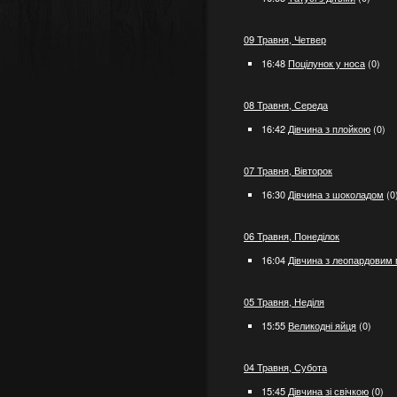
09 Травня, Четвер
16:48
Поцілунок у носа
(0)
08 Травня, Середа
16:42
Дівчина з плойкою
(0)
07 Травня, Вівторок
16:30
Дівчина з шоколадом
(0
06 Травня, Понеділок
16:04
Дівчина з леопардовим
05 Травня, Неділя
15:55
Великодні яйця
(0)
04 Травня, Субота
15:45
Дівчина зі свічкою
(0)