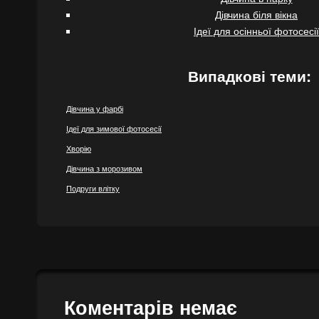
Дівчина біля вікна
Ідеї ​​для осінньої фотосесії
Випадкові теми:
Дівчина у фарбі
Ідеї ​​для зимової фотосесії
Хворію
Дівчина з морозивом
Подруги влітку
Коментарів немає