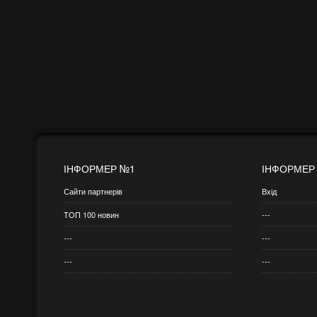
ІНФОРМЕР №1
ІНФОРМЕР
Сайти партнерів
Вхід
ТОП 100 новин
---
---
---
---
---