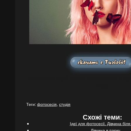
фотосесія в студії, образи для фотосесії в студ
студії
Теги:
фотосесія
,
студія
Схожі теми:
Ідеї для фотосесії. Дівчина біля
Дівчина в парку