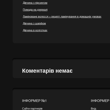
Дівчина з пірсингом
Помада на дзеркалі
Ламіноване волосся + рецепт ламінування в домашніх умовах
Дівчина з шарфом
Дівчина в колготках
Коментарів немає
ІНФОРМЕР №1
ІНФОРМЕР
Сайти партнерів
Вхід