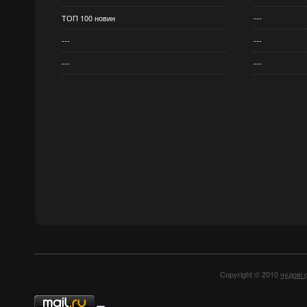
ТОП 100 новин
---
---
---
---
---
Copyright © 2010
чудові 