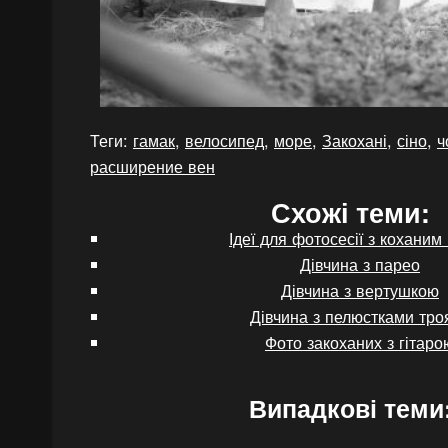
Теги:
гамак
,
велосипед
,
море
,
Закохані
,
сіно
,
ч
расширение вен
Схожі теми:
Ідеї для фотосесії з коханим 
Дівчина з парео
Дівчина з вертушкою
Дівчина з пелюстками тро
Фото закоханих з гітаро
Випадкові теми